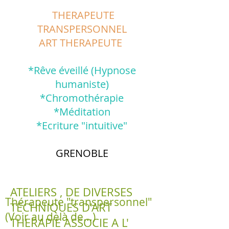
THERAPEUTE
TRANSPERSONNEL
ART THERAPEUTE
*Rêve éveillé (Hypnose
humaniste)
*Chromothérapie
*Méditation
*Ecriture "intuitive"
GRENOBLE
ATELIERS , DE DIVERSES
Thérapeute "transpersonnel"
TECHNIQUES D'ART
(Voir au delà de...)
THERAPIE ASSOCIE A L'