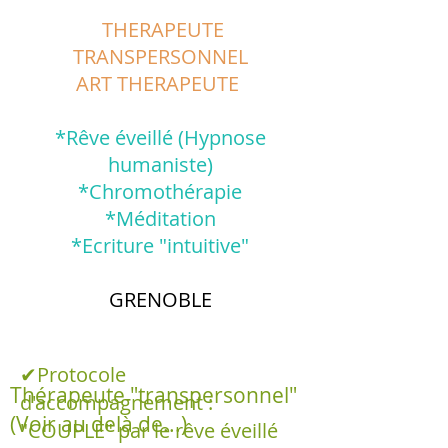
THERAPEUTE
TRANSPERSONNEL
ART THERAPEUTE
*Rêve éveillé (Hypnose
humaniste)
*Chromothérapie
*Méditation
*Ecriture "intuitive"
GRENOBLE
✔Protocole
Thérapeute "transpersonnel"
d'accompagnement :
(Voir au delà de...)
"COUPLE" par le rêve éveillé